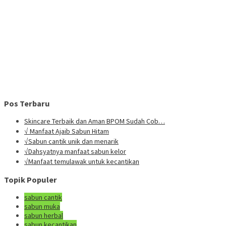
Pos Terbaru
Skincare Terbaik dan Aman BPOM Sudah Cob…
√ Manfaat Ajaib Sabun Hitam
√Sabun cantik unik dan menarik
√Dahsyatnya manfaat sabun kelor
√Manfaat temulawak untuk kecantikan
Topik Populer
sabun cantik
sabun muka
sabun herbal
sabun kecantikan