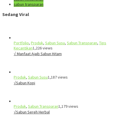
sabun transparan
Sedang Viral
Portfolio
,
Produk
,
Sabun Susu
,
Sabun Transparan
,
Tips
Kecantikan
1,226 views
√ Manfaat Ajaib Sabun Hitam
Produk
,
Sabun Susu
1,187 views
√Sabun Kopi
Produk
,
Sabun Transparan
1,179 views
√Sabun Sereh Herbal