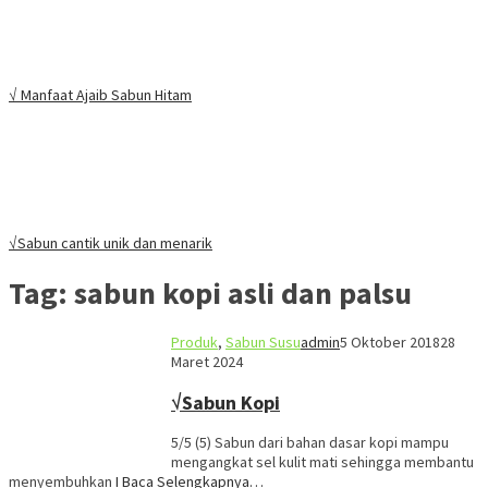
√ Manfaat Ajaib Sabun Hitam
√Sabun cantik unik dan menarik
Tag:
sabun kopi asli dan palsu
Produk
,
Sabun Susu
admin
5 Oktober 2018
28
Maret 2024
√Sabun Kopi
5/5 (5) Sabun dari bahan dasar kopi mampu
mengangkat sel kulit mati sehingga membantu
menyembuhkan
I Baca Selengkapnya…