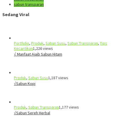
sabun transparan
Sedang Viral
Portfolio
,
Produk
,
Sabun Susu
,
Sabun Transparan
,
Tips
Kecantikan
1,226 views
√ Manfaat Ajaib Sabun Hitam
Produk
,
Sabun Susu
1,187 views
√Sabun Kopi
Produk
,
Sabun Transparan
1,177 views
√Sabun Sereh Herbal