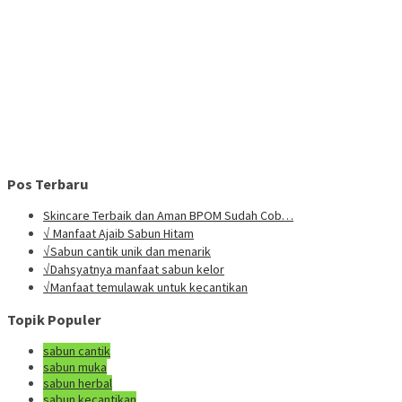
Pos Terbaru
Skincare Terbaik dan Aman BPOM Sudah Cob…
√ Manfaat Ajaib Sabun Hitam
√Sabun cantik unik dan menarik
√Dahsyatnya manfaat sabun kelor
√Manfaat temulawak untuk kecantikan
Topik Populer
sabun cantik
sabun muka
sabun herbal
sabun kecantikan