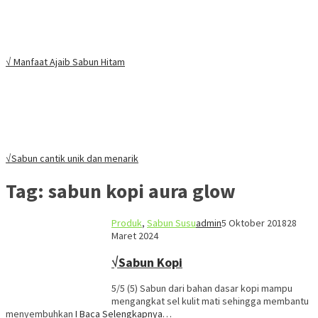
√ Manfaat Ajaib Sabun Hitam
√Sabun cantik unik dan menarik
Tag:
sabun kopi aura glow
Produk
,
Sabun Susu
admin
5 Oktober 2018
28
Maret 2024
√Sabun Kopi
5/5 (5) Sabun dari bahan dasar kopi mampu
mengangkat sel kulit mati sehingga membantu
menyembuhkan
I Baca Selengkapnya…