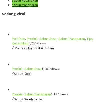
sabun kecantikan
sabun transparan
Sedang Viral
Portfolio
,
Produk
,
Sabun Susu
,
Sabun Transparan
,
Tips
Kecantikan
1,226 views
√ Manfaat Ajaib Sabun Hitam
Produk
,
Sabun Susu
1,187 views
√Sabun Kopi
Produk
,
Sabun Transparan
1,177 views
√Sabun Sereh Herbal