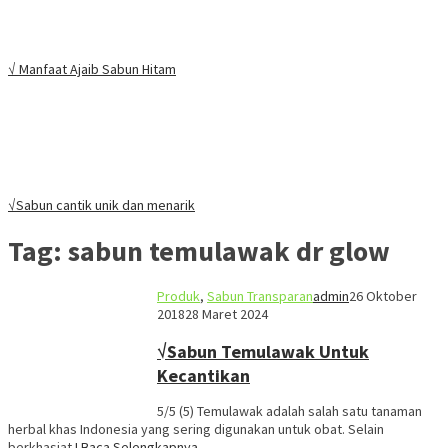
√ Manfaat Ajaib Sabun Hitam
√Sabun cantik unik dan menarik
Tag:
sabun temulawak dr glow
Produk
,
Sabun Transparan
admin
26 Oktober
2018
28 Maret 2024
√Sabun Temulawak Untuk
Kecantikan
5/5 (5) Temulawak adalah salah satu tanaman
herbal khas Indonesia yang sering digunakan untuk obat. Selain
berkhasiat
I Baca Selengkapnya…