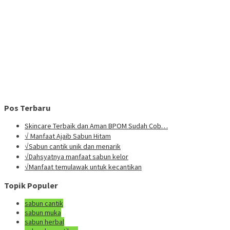
Pos Terbaru
Skincare Terbaik dan Aman BPOM Sudah Cob…
√ Manfaat Ajaib Sabun Hitam
√Sabun cantik unik dan menarik
√Dahsyatnya manfaat sabun kelor
√Manfaat temulawak untuk kecantikan
Topik Populer
sabun cantik
sabun muka
sabun herbal