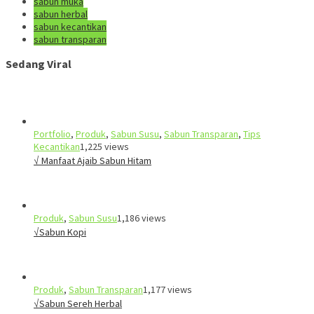
sabun muka
sabun herbal
sabun kecantikan
sabun transparan
Sedang Viral
Portfolio
,
Produk
,
Sabun Susu
,
Sabun Transparan
,
Tips
Kecantikan
1,225 views
√ Manfaat Ajaib Sabun Hitam
Produk
,
Sabun Susu
1,186 views
√Sabun Kopi
Produk
,
Sabun Transparan
1,177 views
√Sabun Sereh Herbal