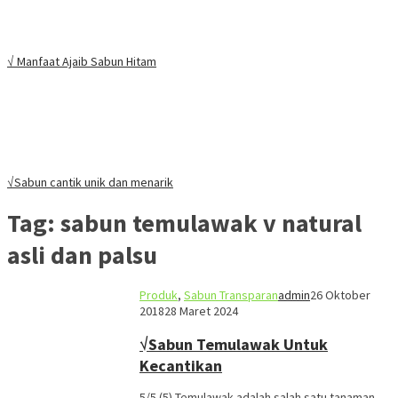
√ Manfaat Ajaib Sabun Hitam
√Sabun cantik unik dan menarik
Tag:
sabun temulawak v natural
asli dan palsu
Produk
,
Sabun Transparan
admin
26 Oktober
2018
28 Maret 2024
√Sabun Temulawak Untuk
Kecantikan
5/5 (5) Temulawak adalah salah satu tanaman