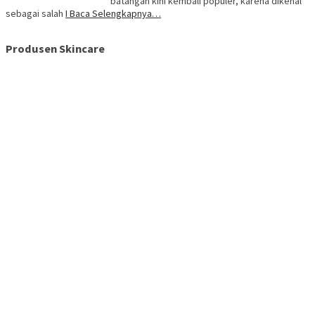
batangan kini kembali populer, karena dikenal
sebagai salah
I Baca Selengkapnya…
Produsen Skincare