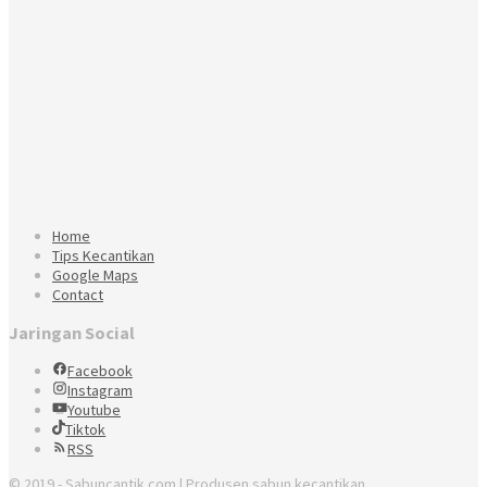
Home
Tips Kecantikan
Google Maps
Contact
Jaringan Social
Facebook
Instagram
Youtube
Tiktok
RSS
© 2019 - Sabuncantik.com | Produsen sabun kecantikan