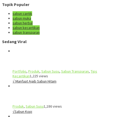
Topik Populer
sabun cantik
sabun muka
sabun herbal
sabun kecantikan
sabun transparan
Sedang Viral
Portfolio
,
Produk
,
Sabun Susu
,
Sabun Transparan
,
Tips
Kecantikan
1,225 views
√ Manfaat Ajaib Sabun Hitam
Produk
,
Sabun Susu
1,186 views
√Sabun Kopi