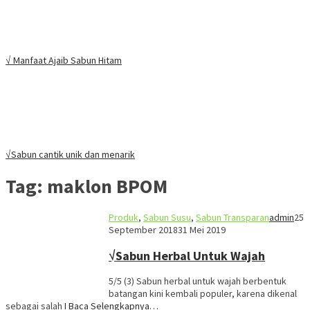
√ Manfaat Ajaib Sabun Hitam
√Sabun cantik unik dan menarik
Tag:
maklon BPOM
Produk
,
Sabun Susu
,
Sabun Transparan
admin
25
September 2018
31 Mei 2019
√Sabun Herbal Untuk Wajah
5/5 (3) Sabun herbal untuk wajah berbentuk
batangan kini kembali populer, karena dikenal
sebagai salah
I Baca Selengkapnya…