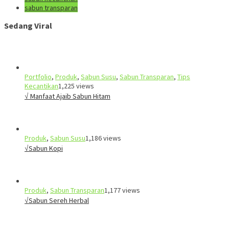
sabun transparan
Sedang Viral
Portfolio
,
Produk
,
Sabun Susu
,
Sabun Transparan
,
Tips
Kecantikan
1,225 views
√ Manfaat Ajaib Sabun Hitam
Produk
,
Sabun Susu
1,186 views
√Sabun Kopi
Produk
,
Sabun Transparan
1,177 views
√Sabun Sereh Herbal