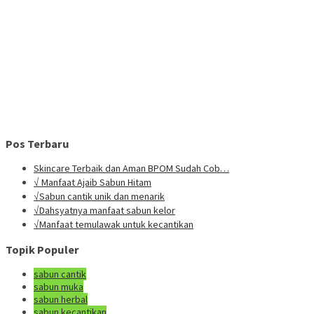
Pos Terbaru
Skincare Terbaik dan Aman BPOM Sudah Cob…
√ Manfaat Ajaib Sabun Hitam
√Sabun cantik unik dan menarik
√Dahsyatnya manfaat sabun kelor
√Manfaat temulawak untuk kecantikan
Topik Populer
sabun cantik
sabun muka
sabun herbal
sabun kecantikan