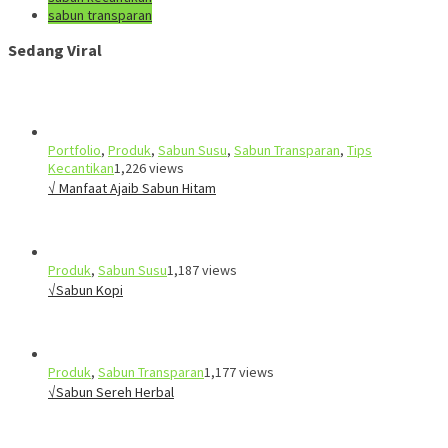
sabun transparan
Sedang Viral
Portfolio
,
Produk
,
Sabun Susu
,
Sabun Transparan
,
Tips
Kecantikan
1,226 views
√ Manfaat Ajaib Sabun Hitam
Produk
,
Sabun Susu
1,187 views
√Sabun Kopi
Produk
,
Sabun Transparan
1,177 views
√Sabun Sereh Herbal