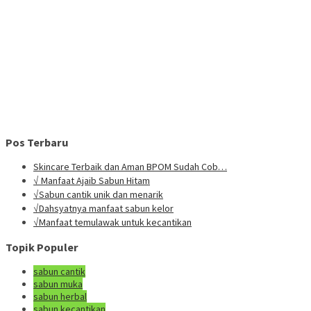
Pos Terbaru
Skincare Terbaik dan Aman BPOM Sudah Cob…
√ Manfaat Ajaib Sabun Hitam
√Sabun cantik unik dan menarik
√Dahsyatnya manfaat sabun kelor
√Manfaat temulawak untuk kecantikan
Topik Populer
sabun cantik
sabun muka
sabun herbal
sabun kecantikan