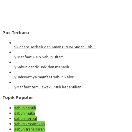
Pos Terbaru
Skincare Terbaik dan Aman BPOM Sudah Cob…
√ Manfaat Ajaib Sabun Hitam
√Sabun cantik unik dan menarik
√Dahsyatnya manfaat sabun kelor
√Manfaat temulawak untuk kecantikan
Topik Populer
sabun cantik
sabun muka
sabun herbal
sabun kecantikan
sabun transparan