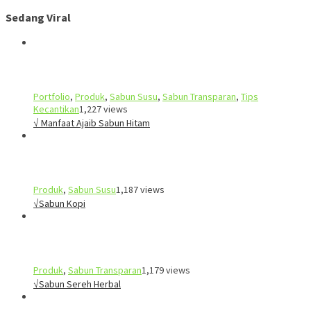
Sedang Viral
Portfolio
,
Produk
,
Sabun Susu
,
Sabun Transparan
,
Tips
Kecantikan
1,227 views
√ Manfaat Ajaib Sabun Hitam
Produk
,
Sabun Susu
1,187 views
√Sabun Kopi
Produk
,
Sabun Transparan
1,179 views
√Sabun Sereh Herbal