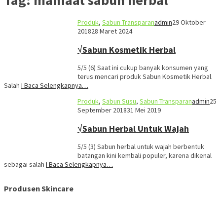
Produk
,
Sabun Transparan
admin
29 Oktober
2018
28 Maret 2024
√Sabun Kosmetik Herbal
5/5 (6) Saat ini cukup banyak konsumen yang
terus mencari produk Sabun Kosmetik Herbal.
Salah
I Baca Selengkapnya…
Produk
,
Sabun Susu
,
Sabun Transparan
admin
25
September 2018
31 Mei 2019
√Sabun Herbal Untuk Wajah
5/5 (3) Sabun herbal untuk wajah berbentuk
batangan kini kembali populer, karena dikenal
sebagai salah
I Baca Selengkapnya…
Produsen Skincare