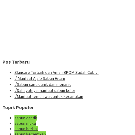
Pos Terbaru
Skincare Terbaik dan Aman BPOM Sudah Cob…
√ Manfaat Ajaib Sabun Hitam
√Sabun cantik unik dan menarik
√Dahsyatnya manfaat sabun kelor
√Manfaat temulawak untuk kecantikan
Topik Populer
sabun cantik
sabun muka
sabun herbal
sabun kecantikan