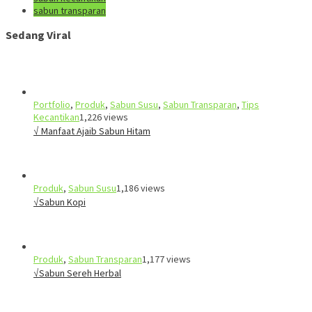
sabun transparan
Sedang Viral
Portfolio
,
Produk
,
Sabun Susu
,
Sabun Transparan
,
Tips
Kecantikan
1,226 views
√ Manfaat Ajaib Sabun Hitam
Produk
,
Sabun Susu
1,186 views
√Sabun Kopi
Produk
,
Sabun Transparan
1,177 views
√Sabun Sereh Herbal