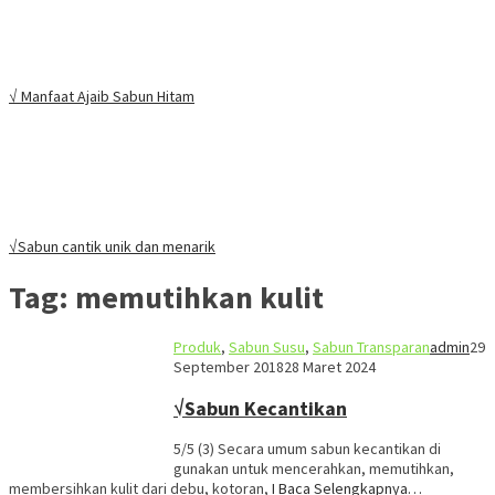
√ Manfaat Ajaib Sabun Hitam
√Sabun cantik unik dan menarik
Tag:
memutihkan kulit
Produk
,
Sabun Susu
,
Sabun Transparan
admin
29
September 2018
28 Maret 2024
√Sabun Kecantikan
5/5 (3) Secara umum sabun kecantikan di
gunakan untuk mencerahkan, memutihkan,
membersihkan kulit dari debu, kotoran,
I Baca Selengkapnya…