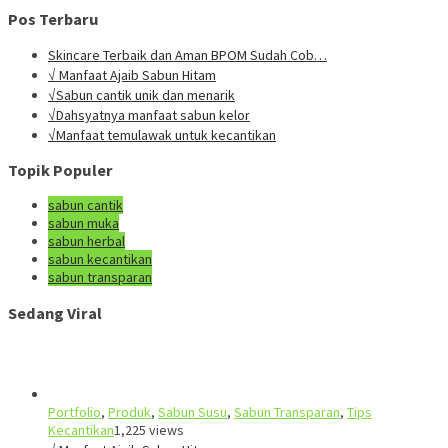
Pos Terbaru
Skincare Terbaik dan Aman BPOM Sudah Cob…
√ Manfaat Ajaib Sabun Hitam
√Sabun cantik unik dan menarik
√Dahsyatnya manfaat sabun kelor
√Manfaat temulawak untuk kecantikan
Topik Populer
sabun cantik
sabun muka
sabun herbal
sabun kecantikan
sabun transparan
Sedang Viral
Portfolio
,
Produk
,
Sabun Susu
,
Sabun Transparan
,
Tips
Kecantikan
1,225 views