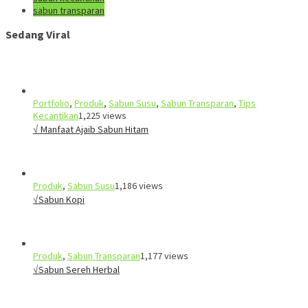
sabun transparan
Sedang Viral
Portfolio
,
Produk
,
Sabun Susu
,
Sabun Transparan
,
Tips
Kecantikan
1,225 views
√ Manfaat Ajaib Sabun Hitam
Produk
,
Sabun Susu
1,186 views
√Sabun Kopi
Produk
,
Sabun Transparan
1,177 views
√Sabun Sereh Herbal