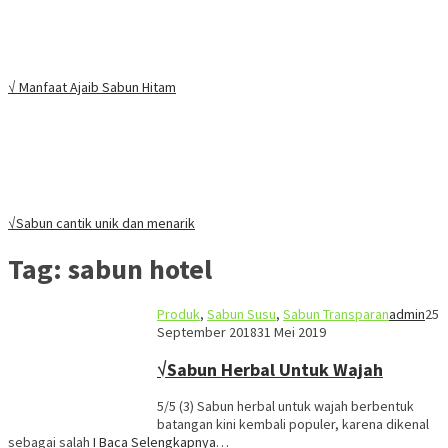
√ Manfaat Ajaib Sabun Hitam
√Sabun cantik unik dan menarik
Tag:
sabun hotel
Produk
,
Sabun Susu
,
Sabun Transparan
admin
25
September 2018
31 Mei 2019
√Sabun Herbal Untuk Wajah
5/5 (3) Sabun herbal untuk wajah berbentuk
batangan kini kembali populer, karena dikenal
sebagai salah
I Baca Selengkapnya…