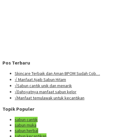
Pos Terbaru
Skincare Terbaik dan Aman BPOM Sudah Cob…
√ Manfaat Ajaib Sabun Hitam
√Sabun cantik unik dan menarik
√Dahsyatnya manfaat sabun kelor
√Manfaat temulawak untuk kecantikan
Topik Populer
sabun cantik
sabun muka
sabun herbal
sabun kecantikan